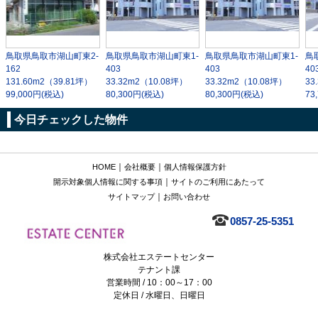
鳥取県鳥取市湖山町東2-
鳥取県鳥取市湖山町東1-
鳥取県鳥取市湖山町東1-
鳥
162
403
403
40
131.60m
2
（39.81坪）
33.32m
2
（10.08坪）
33.32m
2
（10.08坪）
33
99,000円(税込)
80,300円(税込)
80,300円(税込)
73
今日チェックした物件
｜
｜
HOME
会社概要
個人情報保護方針
｜
開示対象個人情報に関する事項
サイトのご利用にあたって
｜
サイトマップ
お問い合わせ
0857-25-5351
株式会社エステートセンター
テナント課
営業時間 / 10：00～17：00
定休日 / 水曜日、日曜日