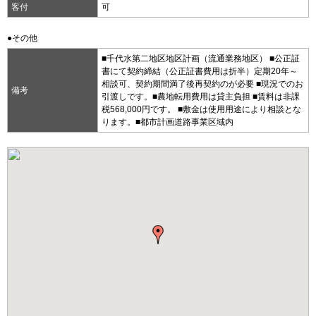
客付
可
●その他
■千代水第二地区地区計画（流通業務地区） ■公正証
書にて契約締結（公正証書費用は折半）定期20年～
相談可、契約期間満了後再契約のが必要 ■現況でのお
備考
引渡しです。■農地転用費用は貸主負担 ■賃料は非課
税568,000円です。 ■敷金は使用用途により相談とな
ります。■都市計画道路事業区域内