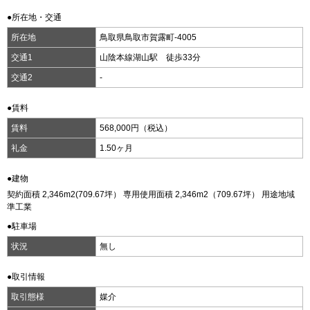
●所在地・交通
所在地
鳥取県鳥取市賀露町-4005
交通1
山陰本線湖山駅 徒歩33分
交通2
-
●賃料
賃料
568,000円（税込）
礼金
1.50ヶ月
●建物
契約面積 2,346m
2
(709.67坪） 専用使用面積 2,346m
2
（709.67坪） 用途地域
準工業
●駐車場
状況
無し
●取引情報
取引態様
媒介