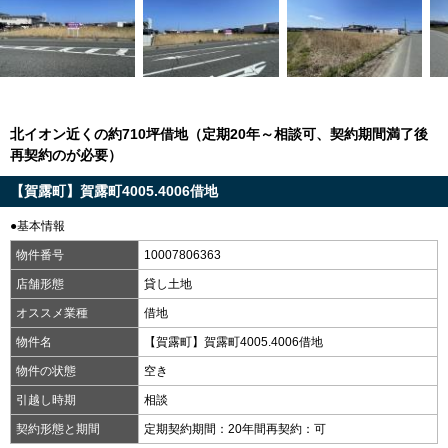
北イオン近くの約710坪借地（定期20年～相談可、契約期間満了後
再契約のが必要）
【賀露町】賀露町4005.4006借地
●基本情報
物件番号
10007806363
店舗形態
貸し土地
オススメ業種
借地
物件名
【賀露町】賀露町4005.4006借地
物件の状態
空き
引越し時期
相談
契約形態と期間
定期契約期間：20年間再契約：可