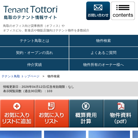
鳥取のオフィス向け貸事務所（オフィス）や
オフィスビル、飲食店や物販店舗向けテナント物件を多数紹介
テナント鳥取とは
物件検索
契約・オープンの流れ
よくあるご質問
仲介実績
物件所有のオーナー様へ
テナント鳥取 トップページ
> 物件検索
情報更新日：2026年04月12日/広告有効期限：なし
表示閲覧回数（過去30日間）：103