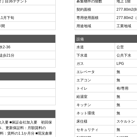
2丁目36テナント
募集物件の階数
地上 1階
契約面積
277.80m
2
(
11月下旬
専用使用面積
277.80m
2
（
年間
用途地域
工業地域
設備
2-36
水道
公営
徒歩21分
下水道
公共下水
ガス
LPG
エレベータ
無
エアコン
無
）
トイレ
有/専用
給湯室
無
キッチン
無
ネット環境
無
床仕様
スケルトン
加入要 ■保証会社加入要 初回保
0％、更新保証料：月額賃料の
セキュリティ
無
数料：賃料の1.1か月分 ■現況倉庫