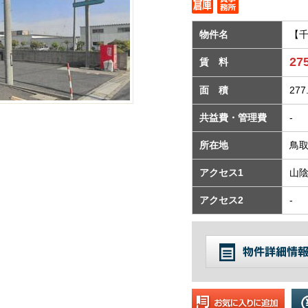
物件名
【千
27
賃 料
面 積
277
共益費・管理費
-
所在地
鳥取
アクセス1
山陰
アクセス2
-