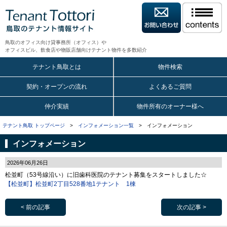
鳥取のオフィス向け貸事務所（オフィス）や
オフィスビル、飲食店や物販店舗向けテナント物件を多数紹介
テナント鳥取とは
物件検索
契約・オープンの流れ
よくあるご質問
仲介実績
物件所有のオーナー様へ
テナント鳥取 トップページ
>
インフォメーション一覧
> インフォメーション
インフォメーション
2026年06月26日
松並町（53号線沿い）に旧歯科医院のテナント募集をスタートしました☆
【松並町】松並町2丁目528番地1テナント 1棟
< 前の記事
次の記事 >