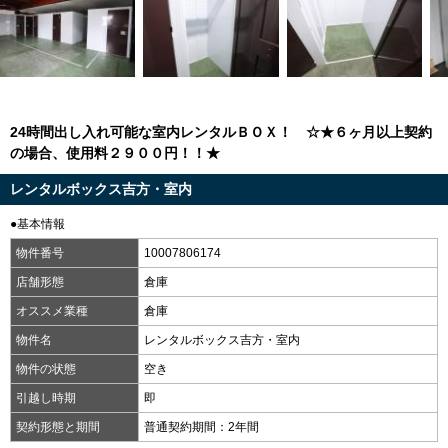
24時間出し入れ可能な室内レンタルＢＯＸ！ ☆★６ヶ月以上契約
の場合、使用料２９００円！！★
レンタルボックス吉方・室内
●基本情報
物件番号
10007806174
店舗形態
倉庫
オススメ業種
倉庫
物件名
レンタルボックス吉方・室内
物件の状態
空き
引越し時期
即
契約形態と期間
普通契約期間：2年間