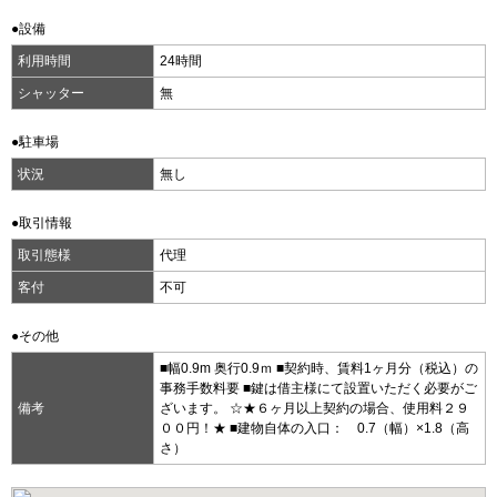
●設備
利用時間
24時間
シャッター
無
●駐車場
状況
無し
●取引情報
取引態様
代理
客付
不可
●その他
■幅0.9m 奥行0.9ｍ ■契約時、賃料1ヶ月分（税込）の
事務手数料要 ■鍵は借主様にて設置いただく必要がご
備考
ざいます。 ☆★６ヶ月以上契約の場合、使用料２９
００円！★ ■建物自体の入口： 0.7（幅）×1.8（高
さ）