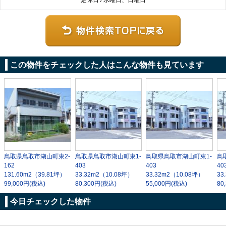
この物件をチェックした人はこんな物件も見ています
鳥取県鳥取市湖山町東2-
鳥取県鳥取市湖山町東1-
鳥取県鳥取市湖山町東1-
鳥
162
403
403
40
131.60m
2
（39.81坪）
33.32m
2
（10.08坪）
33.32m
2
（10.08坪）
33
99,000円(税込)
80,300円(税込)
55,000円(税込)
80
今日チェックした物件