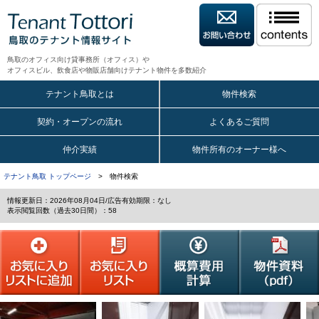
鳥取のオフィス向け貸事務所（オフィス）や
オフィスビル、飲食店や物販店舗向けテナント物件を多数紹介
テナント鳥取とは
物件検索
契約・オープンの流れ
よくあるご質問
仲介実績
物件所有のオーナー様へ
テナント鳥取 トップページ
> 物件検索
情報更新日：2026年08月04日/広告有効期限：なし
表示閲覧回数（過去30日間）：58