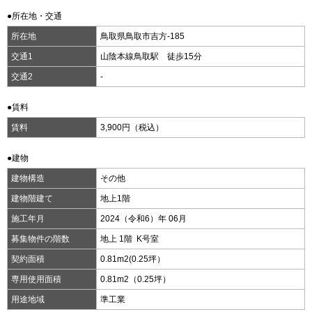
●所在地・交通
所在地
鳥取県鳥取市吉方-185
交通1
山陰本線鳥取駅 徒歩15分
交通2
-
●賃料
賃料
3,900円（税込）
●建物
建物構造
その他
建物階建て
地上1階
施工年月
2024（令和6）年 06月
募集物件の階数
地上 1階 K号室
契約面積
0.81m
2
(0.25坪）
専用使用面積
0.81m
2
（0.25坪）
用途地域
準工業